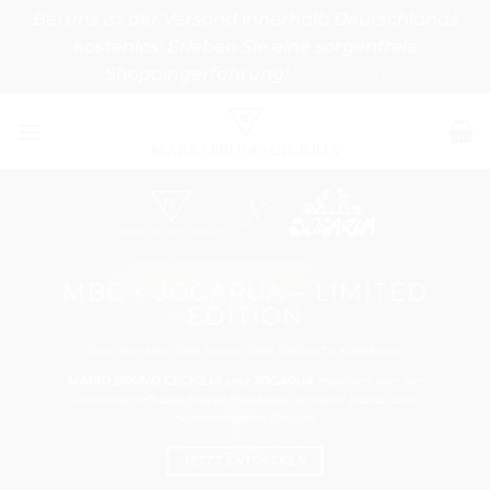
Bei uns ist der Versand innerhalb Deutschlands
kostenlos! Erleben Sie eine sorgenfreie
Shoppingerfahrung!
Verwerfen
Zum
Inhalt
springen
MBC × JOGARUA – LIMITED
EDITION
Zwei Marken. Eine Vision. Eine limitierte Kollektion.
MARIO BRUNO CECIGLIA
und
JOGARUA
inspiriert von der
Leidenschaft des Street Footballs, urbaner Kultur und
hochwertigem Design.
JETZT ENTDECKEN