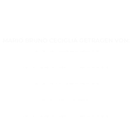
MARIO BRUNO CECIGLIA GETRAGEN VON:
HAKAN CALHANOGLU
WEARS THE AMARIS LEATHERJACKET
YASIN CILINGIR
WEARS THE BLACK INSOMNIA 1 LEATHERJACKET
MARCEL AVDIC
WEARS THE AMARIS LEATHERJACKET
NAOMI LAREINE
WEARS THE SATIN LABEL CAP
LIRIDON KRASNIQI
WEARS THE BLACK INSOMNIA 1 LEATHERJACKET