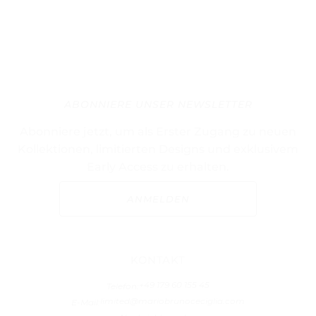
ABONNIERE UNSER NEWSLETTER
Abonniere jetzt, um als Erster Zugang zu neuen
Kollektionen, limitierten Designs und exklusivem
Early Access zu erhalten.
ANMELDEN
KONTAKT
+49 179 60 155 45
Telefon:
limited@mariobrunoceciglia.com
E-Mail: