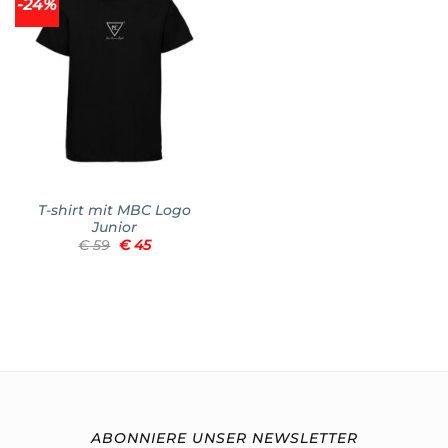
-24%
Add to
wishlist
T-shirt mit MBC Logo
Junior
Ursprünglicher
Aktueller
€
59
€
45
Preis
Preis
war:
ist:
€ 59
€ 45.
ABONNIERE UNSER NEWSLETTER