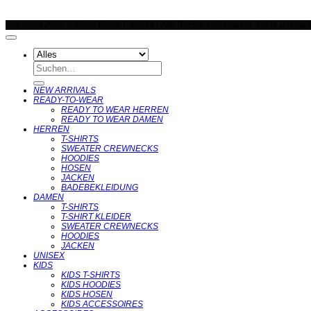
Copyright 2026 © Mario Bruno Ceciglia | Alle Rechte vorbehalten. Keine unerla
Suchen
nach:
NEW ARRIVALS
READY-TO-WEAR
READY TO WEAR HERREN
READY TO WEAR DAMEN
HERREN
T-SHIRTS
SWEATER CREWNECKS
HOODIES
HOSEN
JACKEN
BADEBEKLEIDUNG
DAMEN
T-SHIRTS
T-SHIRT KLEIDER
SWEATER CREWNECKS
HOODIES
JACKEN
UNISEX
KIDS
KIDS T-SHIRTS
KIDS HOODIES
KIDS HOSEN
KIDS ACCESSOIRES