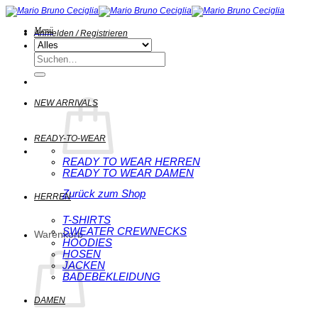
Zum
Inhalt
springen
Menü
Anmelden / Registrieren
Suchen
nach:
NEW ARRIVALS
READY-TO-WEAR
READY TO WEAR HERREN
READY TO WEAR DAMEN
Zurück zum Shop
HERREN
T-SHIRTS
SWEATER CREWNECKS
Warenkorb
HOODIES
HOSEN
JACKEN
BADEBEKLEIDUNG
DAMEN