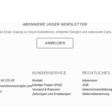
ABONNIERE UNSER NEWSLETTER
als Erster Zugang zu neuen Kollektionen, limitierten Designs und exklusivem Early 
ANMELDEN
KUNDENSERVICE
RECHTLICHES
 60 155 45
Kontakt
Impressum
Häufige Fragen (FAQ)
AGB
mariobrunoceciglia.com
Versand & Retouren
Datenschutzerklärun
en
Zahlungen und Erstattungen
Widerrufsbelehrung