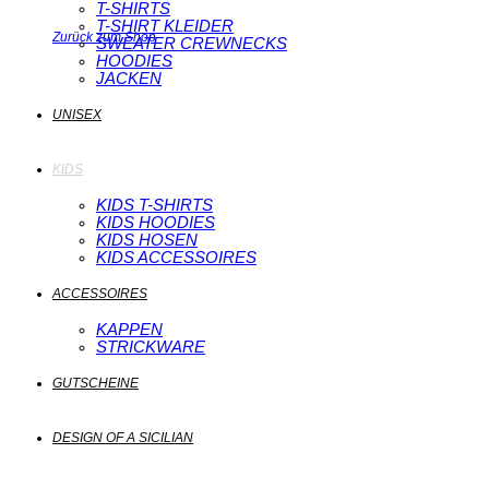
T-SHIRTS
T-SHIRT KLEIDER
Zurück zum Shop
SWEATER CREWNECKS
HOODIES
JACKEN
UNISEX
KIDS
KIDS T-SHIRTS
KIDS HOODIES
KIDS HOSEN
KIDS ACCESSOIRES
ACCESSOIRES
KAPPEN
STRICKWARE
GUTSCHEINE
DESIGN OF A SICILIAN