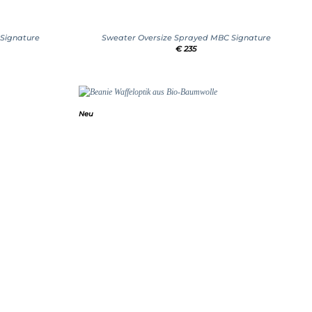
+
 Signature
Sweater Oversize Sprayed MBC Signature
€
235
Neu
Add to
Add to
wishlist
wishlist