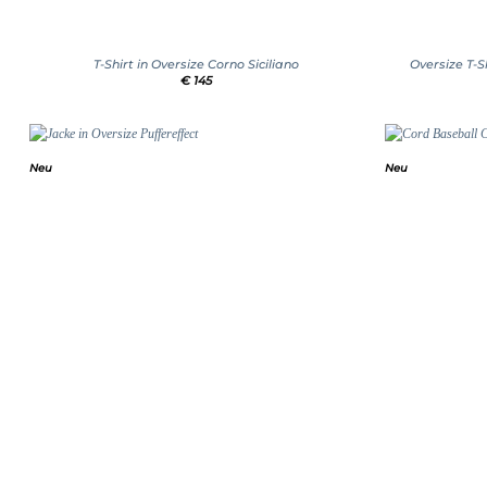
+
+
T-Shirt in Oversize Corno Siciliano
Oversize T-
€
145
Neu
Neu
Add to
wishlist