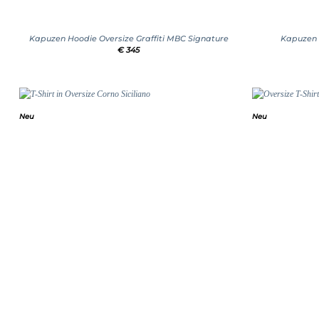
+
+
Kapuzen Hoodie Oversize Graffiti MBC Signature
Kapuzen 
€
345
Neu
Neu
Add to
wishlist