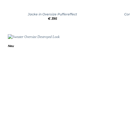
+
+
Jacke in Oversize Puffereffect
Cor
€
395
Neu
Add to
wishlist