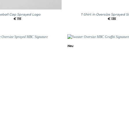
+
eball Cap Sprayed Logo
T-Shirt in Oversize Sprayed 
€
115
€
135
Neu
Add to
wishlist