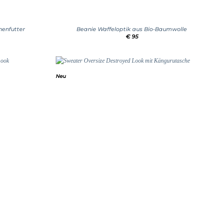
+
nenfutter
Beanie Waffeloptik aus Bio-Baumwolle
€
95
Neu
Add to
Add to
wishlist
wishlist