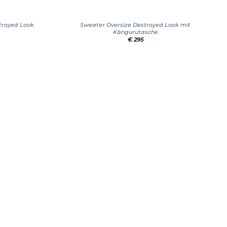
+
troyed Look
Sweater Oversize Destroyed Look mit
Kängurutasche
€
295