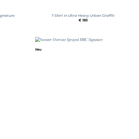
+
Signature
T-Shirt in Ultra Heavy Urban Graffiti
€
185
Neu
Add to
Add to
wishlist
wishlist