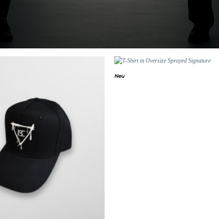
Neu
Add to
wishlist