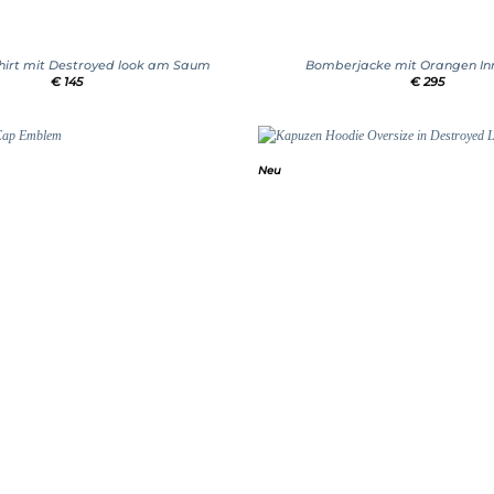
+
Shirt mit Destroyed look am Saum
Bomberjacke mit Orangen In
€
145
€
295
Neu
Add to
wishlist