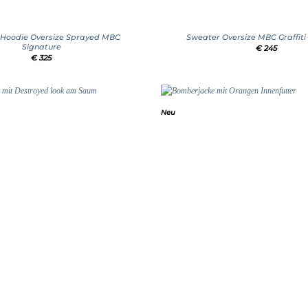
+
Hoodie Oversize Sprayed MBC
Sweater Oversize MBC Graffiti
Signature
€
245
€
325
Neu
Add to
wishlist