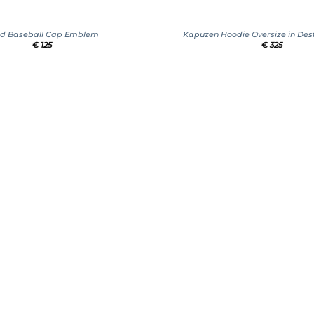
+
d Baseball Cap Emblem
Kapuzen Hoodie Oversize in Des
€
125
€
325