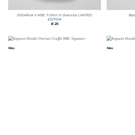
+
+
JOGARUA X MBC T-Shirt in Oversize LIMITED
Bas
EDITION
€
25
Neu
Neu
Add to
wishlist