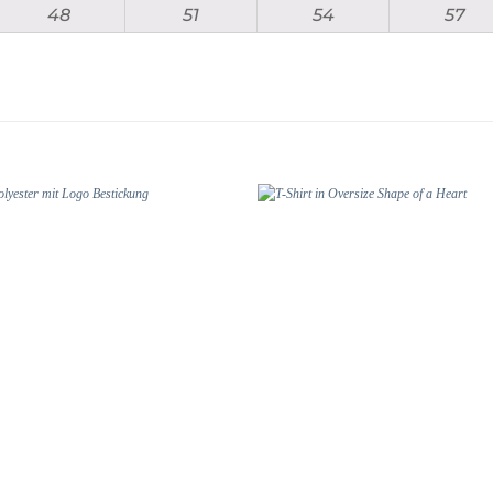
48
51
54
57
Add to
wishlist