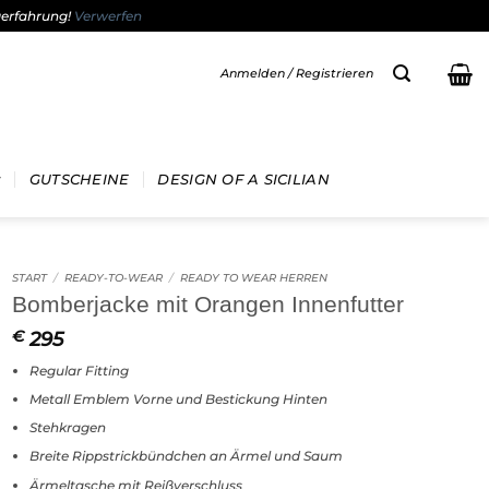
gerfahrung!
Verwerfen
Anmelden / Registrieren
GUTSCHEINE
DESIGN OF A SICILIAN
START
/
READY-TO-WEAR
/
READY TO WEAR HERREN
Bomberjacke mit Orangen Innenfutter
295
€
Regular Fitting
Metall Emblem Vorne und Bestickung Hinten
Stehkragen
Breite Rippstrickbündchen an Ärmel und Saum
Ärmeltasche mit Reißverschluss