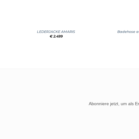
+
+
LEDERJACKE AMARIS
Badehose au
€
2.499
Abonniere jetzt, um als E