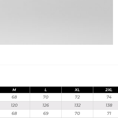
M
L
XL
2XL
68
70
72
74
120
126
132
138
68
69
70
71