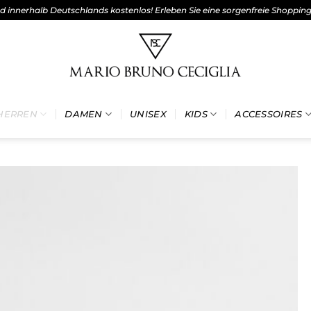
nd innerhalb Deutschlands kostenlos! Erleben Sie eine sorgenfreie Shoppin
HERREN
DAMEN
UNISEX
KIDS
ACCESSOIRES
Add to
wishlist