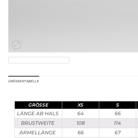
GRÖSSENTABELLE
GRÖSSE
XS
S
LÄNGE AB HALS
64
66
BRUSTWEITE
108
114
ÄRMELLÄNGE
66
67