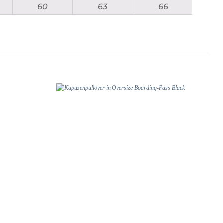
60
63
66
Add to
Add to
wishlist
wishlist