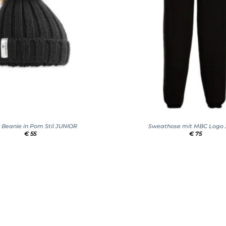
+
k Beanie in Pom Stil JUNIOR
Sweathose mit MBC Logo 
€
55
€
75