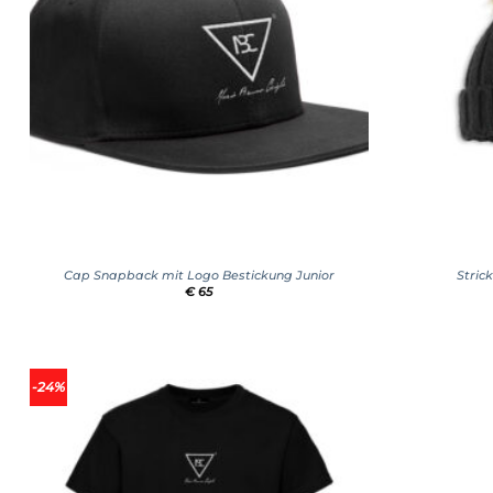
+
+
Cap Snapback mit Logo Bestickung Junior
Stric
€
65
Add to
-24%
wishlist