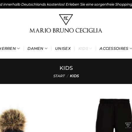
nd innerhalb Deutschlands kostenlos! Erleben Sie eine sorgenfreie Shoppin
HERREN
DAMEN
UNISEX
KIDS
ACCESSOIRES
KIDS
START
/
KIDS
Add to
wishlist