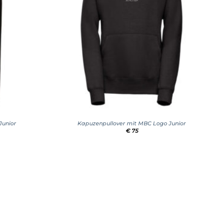
+
Junior
Kapuzenpullover mit MBC Logo Junior
€
75