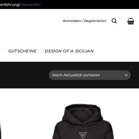
gerfahrung!
Verwerfen
Anmelden / Registrieren
GUTSCHEINE
DESIGN OF A SICILIAN
Add to
Add to
wishlist
wishlist