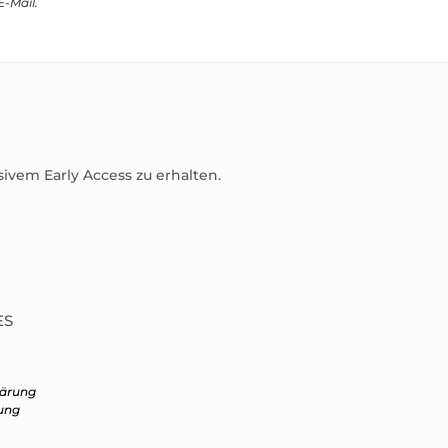
E-Mail.
sivem Early Access zu erhalten.
ES
lärung
ung