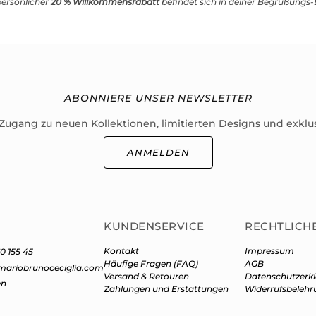
persönlicher
20 % Willkommensrabatt
befindet sich in deiner Begrüßungs-
ABONNIERE UNSER NEWSLETTER
 Zugang zu neuen Kollektionen, limitierten Designs und exklu
ANMELDEN
KUNDENSERVICE
RECHTLICH
Kontakt
Impressum
0 155 45
Häufige Fragen (FAQ)
AGB
mariobrunoceciglia.com
Versand & Retouren
Datenschutzerk
en
Zahlungen und Erstattungen
Widerrufsbelehr