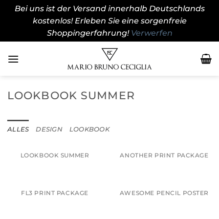
Bei uns ist der Versand innerhalb Deutschlands
kostenlos! Erleben Sie eine sorgenfreie
Shoppingerfahrung!
Verwerfen
Zum
Inhalt
springen
LOOKBOOK SUMMER
ALLES
DESIGN
LOOKBOOK
LOOKBOOK SUMMER
ANOTHER PRINT PACKAGE
FL3 PRINT PACKAGE
AWESOME PENCIL POSTER