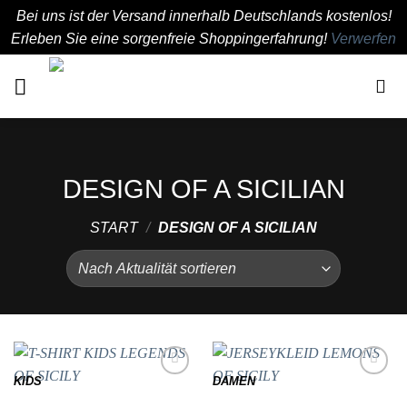
Bei uns ist der Versand innerhalb Deutschlands kostenlos!
Erleben Sie eine sorgenfreie Shoppingerfahrung!
Verwerfen
Zum
Inhalt
springen
DESIGN OF A SICILIAN
START
/
DESIGN OF A SICILIAN
KIDS
DAMEN
Add to
Add to
wishlist
wishlist