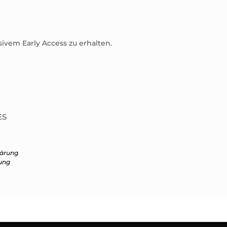
sivem Early Access zu erhalten.
ES
lärung
ung