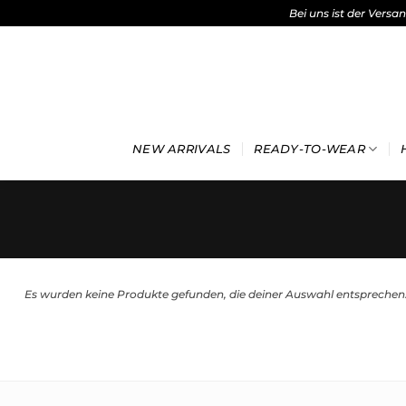
Bei uns ist der Versa
Zum
Inhalt
springen
NEW ARRIVALS
READY-TO-WEAR
Es wurden keine Produkte gefunden, die deiner Auswahl entsprechen