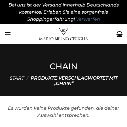
Bei uns ist der Versand innerhalb Deutschlands
kostenlos! Erleben Sie eine sorgenfreie
Shoppingerfahrung!
Verwerfen
Zum
Inhalt
springen
CHAIN
START
/
PRODUKTE VERSCHLAGWORTET MIT
„CHAIN“
Es wurden keine Produkte gefunden, die deiner
Auswahl entsprechen.