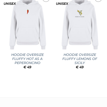
UNISEX
UNISEX
Add to
Add to
wishlist
wishlist
HOODIE OVERSIZE
HOODIE OVERSIZE
FLUFFY HOT AS A
FLUFFY LEMONS OF
PEPERONCINO
SICILY
€
49
€
49