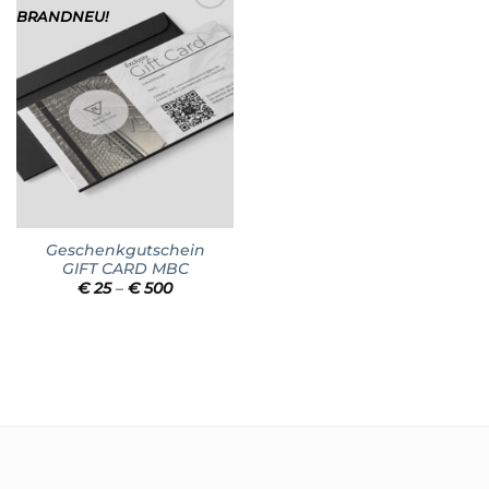
BRANDNEU!
Add to
wishlist
Geschenkgutschein
GIFT CARD MBC
Preisspanne:
€
25
–
€
500
€ 25
bis
€ 500