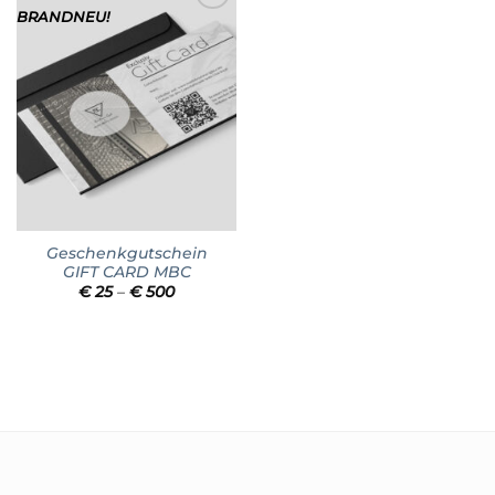
BRANDNEU!
Add to
wishlist
Geschenkgutschein
GIFT CARD MBC
Preisspanne:
€
25
–
€
500
€ 25
bis
€ 500