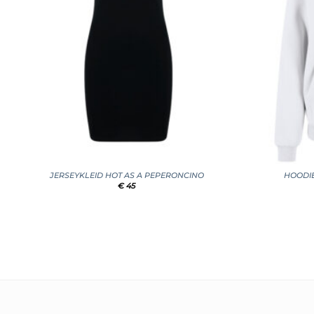
+
+
JERSEYKLEID HOT AS A PEPERONCINO
HOODIE
€
45