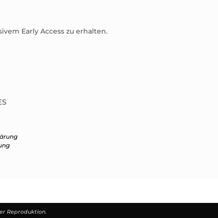
sivem Early Access zu erhalten.
ES
lärung
ung
der Reproduktion.