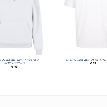
+
 OVERSIZE FLUFFY HOT AS A
T-SHIRT OVERSIZE HOT AS A P
PEPERONCINO
€
35
€
49