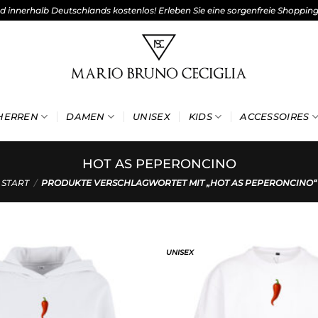
nd innerhalb Deutschlands kostenlos! Erleben Sie eine sorgenfreie Shoppin
HERREN
DAMEN
UNISEX
KIDS
ACCESSOIRES
HOT AS PEPERONCINO
START
/
PRODUKTE VERSCHLAGWORTET MIT „HOT AS PEPERONCINO“
UNISEX
Add to
wishlist