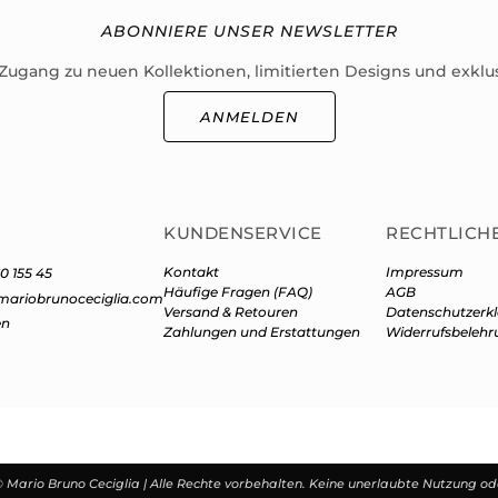
ABONNIERE UNSER NEWSLETTER
 Zugang zu neuen Kollektionen, limitierten Designs und exklu
ANMELDEN
KUNDENSERVICE
RECHTLICH
Kontakt
Impressum
0 155 45
Häufige Fragen (FAQ)
AGB
mariobrunoceciglia.com
Versand & Retouren
Datenschutzerk
en
Zahlungen und Erstattungen
Widerrufsbelehr
 Mario Bruno Ceciglia | Alle Rechte vorbehalten. Keine unerlaubte Nutzung o