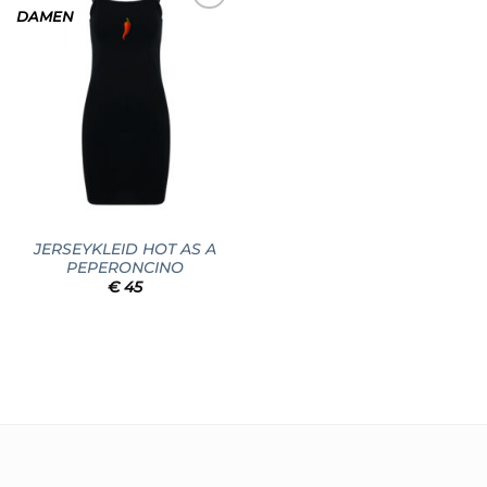
DAMEN
Add to
wishlist
JERSEYKLEID HOT AS A
PEPERONCINO
€
45