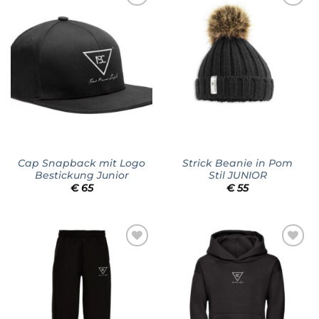
Add to
Add to
wishlist
wishlist
Cap Snapback mit Logo
Strick Beanie in Pom
Bestickung Junior
Stil JUNIOR
€
65
€
55
Add to
Add to
wishlist
wishlist