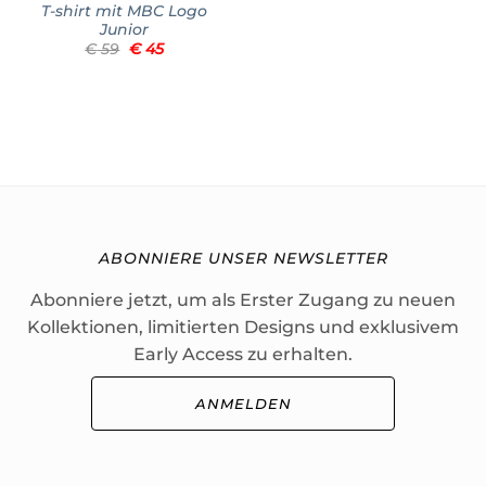
T-shirt mit MBC Logo
Junior
Ursprünglicher
Aktueller
€
59
€
45
Preis
Preis
war:
ist:
€ 59
€ 45.
ABONNIERE UNSER NEWSLETTER
Abonniere jetzt, um als Erster Zugang zu neuen
Kollektionen, limitierten Designs und exklusivem
Early Access zu erhalten.
ANMELDEN