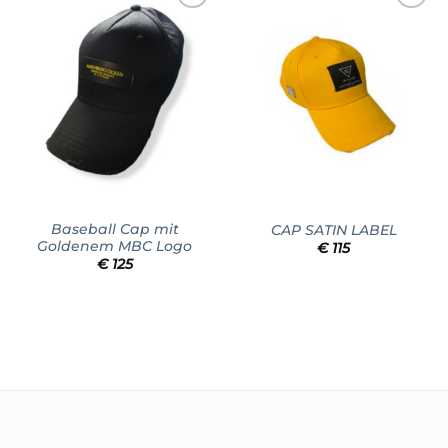
Add to
Add to
wishlist
wishlist
Baseball Cap mit
CAP SATIN LABEL
Goldenem MBC Logo
€
115
€
125