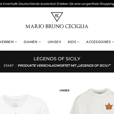
nd innerhalb Deutschlands kostenlos! Erleben Sie eine sorgenfreie Shoppin
HERREN
DAMEN
UNISEX
KIDS
ACCESSOIRES
LEGENDS OF SICILY
START
/
PRODUKTE VERSCHLAGWORTET MIT „LEGENDS OF SICILY“
UNISEX
Add to
wishlist