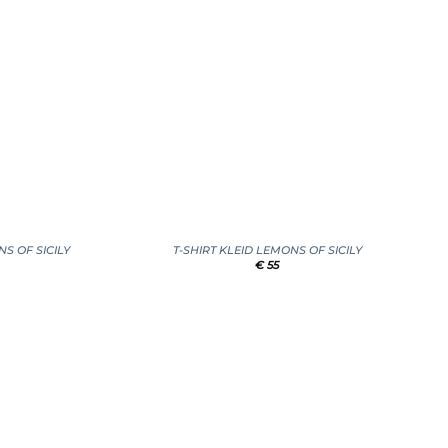
+
S OF SICILY
T-SHIRT KLEID LEMONS OF SICILY
€
55