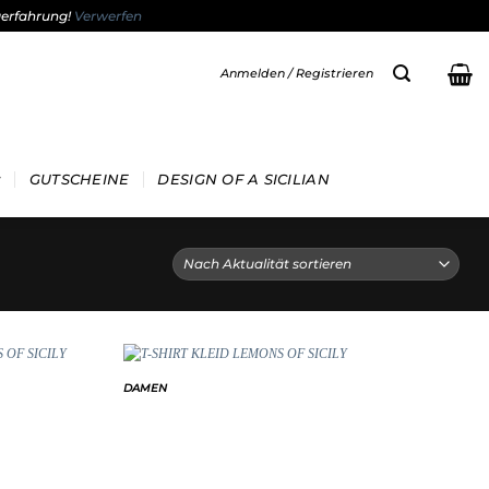
gerfahrung!
Verwerfen
Anmelden / Registrieren
GUTSCHEINE
DESIGN OF A SICILIAN
DAMEN
Add to
Add to
wishlist
wishlist