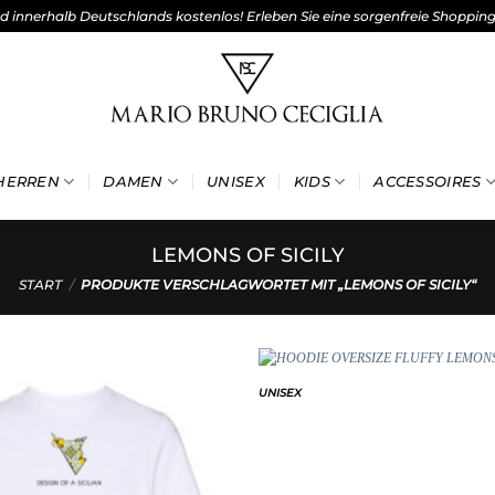
nd innerhalb Deutschlands kostenlos! Erleben Sie eine sorgenfreie Shoppin
HERREN
DAMEN
UNISEX
KIDS
ACCESSOIRES
LEMONS OF SICILY
START
/
PRODUKTE VERSCHLAGWORTET MIT „LEMONS OF SICILY“
UNISEX
Add to
wishlist