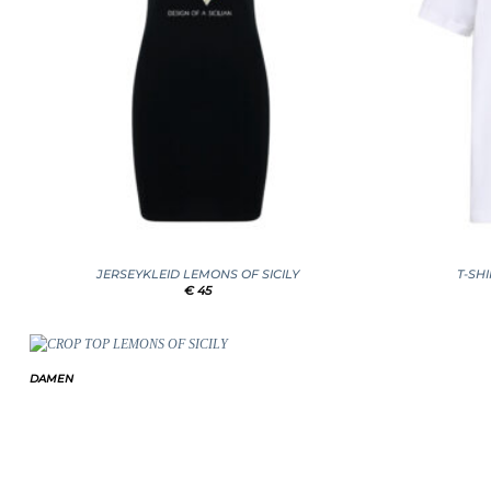
+
+
JERSEYKLEID LEMONS OF SICILY
T-SH
€
45
DAMEN
Add to
wishlist