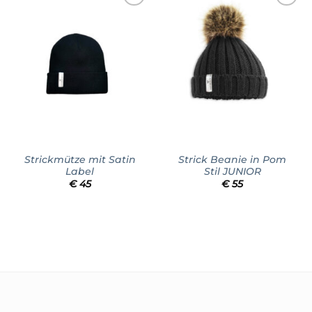
Add to
Add to
wishlist
wishlist
Strickmütze mit Satin
Strick Beanie in Pom
Label
Stil JUNIOR
€
45
€
55