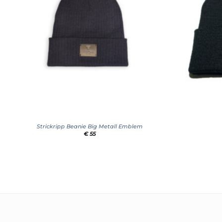
+
+
Strickripp Beanie Big Metall Emblem
€
55