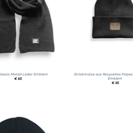
+
Classic Metall Leder Emblem
Strickmütze aus Recyceltes Polyes
Emblem
€
65
€
55
Add to
wishlist