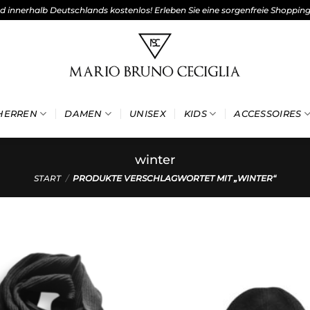
nd innerhalb Deutschlands kostenlos! Erleben Sie eine sorgenfreie Shoppin
HERREN
DAMEN
UNISEX
KIDS
ACCESSOIRES
winter
START
/
PRODUKTE VERSCHLAGWORTET MIT „WINTER“
Add to
wishlist