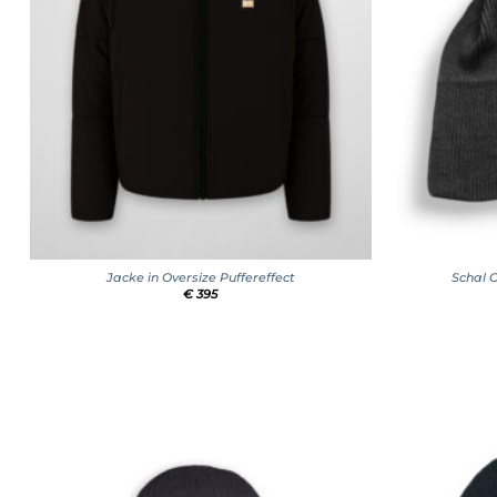
+
+
Jacke in Oversize Puffereffect
Schal 
€
395
Add to
wishlist