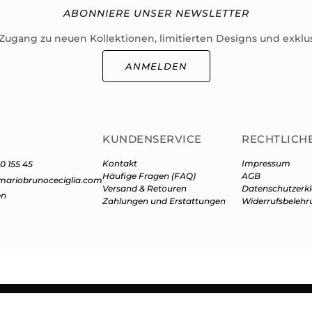
ABONNIERE UNSER NEWSLETTER
 Zugang zu neuen Kollektionen, limitierten Designs und exklu
ANMELDEN
KUNDENSERVICE
RECHTLICH
Kontakt
Impressum
0 155 45
Häufige Fragen (FAQ)
AGB
mariobrunoceciglia.com
Versand & Retouren
Datenschutzerk
en
Zahlungen und Erstattungen
Widerrufsbelehr
 Mario Bruno Ceciglia | Alle Rechte vorbehalten. Keine unerlaubte Nutzung o