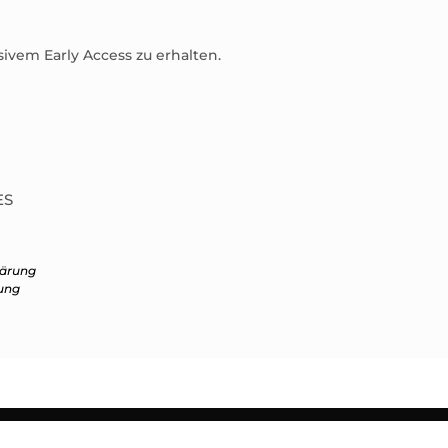
sivem Early Access zu erhalten.
ES
lärung
ung
der Reproduktion.