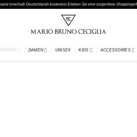
ersand innerhalb Deutschlands kostenlos! Erleben Sie eine sorgenfreie Shoppinger
HERREN
DAMEN
UNISEX
KIDS
ACCESSOIRES
Add to
wishlist