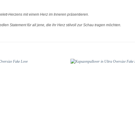
kelett-Herzens mit einem Herz im Inneren präsentieren.
len Statement für all jene, die ihr Herz stilvoll zur Schau tragen möchten.
Add to
wishlist