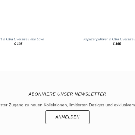
+
rt in Ultra Oversize Fake Love
Kapuzenpullover in Ultra Oversize
€
105
€
165
ABONNIERE UNSER NEWSLETTER
rster Zugang zu neuen Kollektionen, limitierten Designs und exklusivem
ANMELDEN