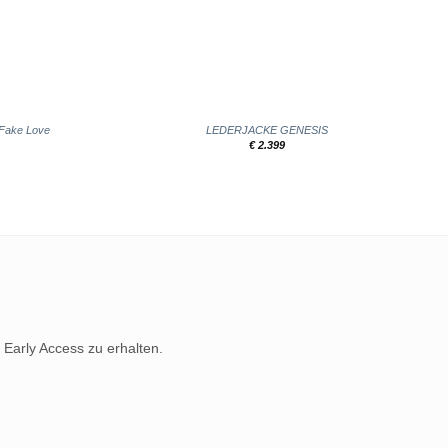
+
 Fake Love
LEDERJACKE GENESIS
€
2.399
 Early Access zu erhalten.