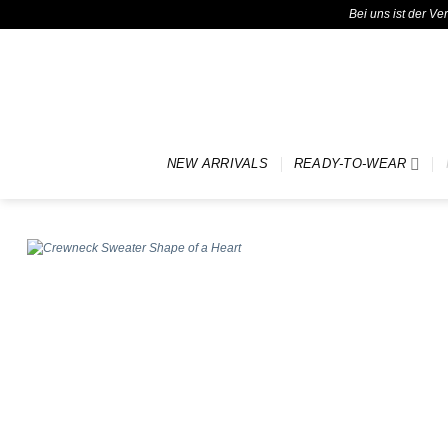
Bei uns ist der V
Zum
Inhalt
springen
NEW ARRIVALS
READY-TO-WEAR