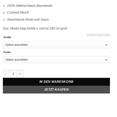
100% Mittelschwere Baumwolle
Combed Weich
Stretchbund Ärmel und Saum
Das Model trägt Größe L und ist 180 cm groß
ZURÜCKSETZEN
Größe
Farbe
Crewneck Sweater Shape of a Heart Menge
IN DEN WARENKORB
JETZT KAUFEN