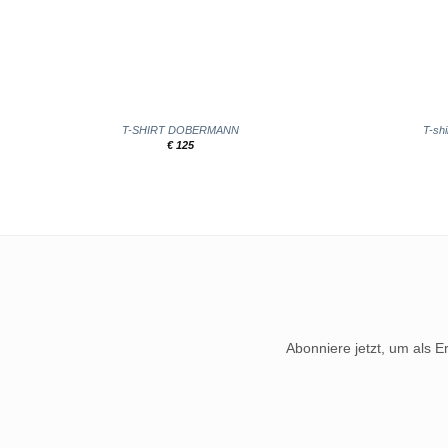
+
+
T-SHIRT DOBERMANN
T-shi
€
125
Abonniere jetzt, um als E