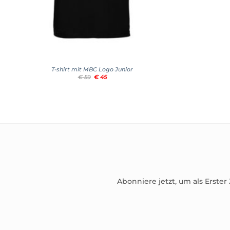
+
T-shirt mit MBC Logo Junior
Ursprünglicher
Aktueller
€
59
€
45
Preis
Preis
war:
ist:
€ 59
€ 45.
Abonniere jetzt, um als Erster