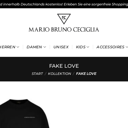
nd innerhalb Deutschlands kostenlos! Erleben Sie eine sorgenfreie Shoppin
HERREN
DAMEN
UNISEX
KIDS
ACCESSOIRES
FAKE LOVE
START
/
KOLLEKTION
/
FAKE LOVE
Add to
wishlist