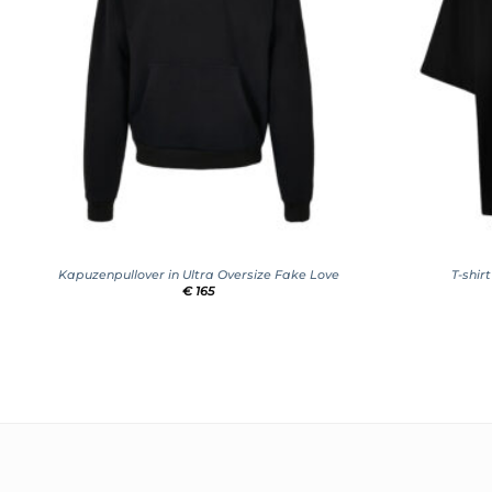
+
+
Kapuzenpullover in Ultra Oversize Fake Love
T-shir
€
165