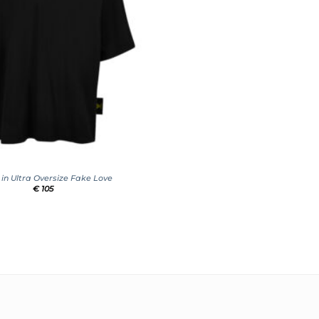
t in Ultra Oversize Fake Love
€
105