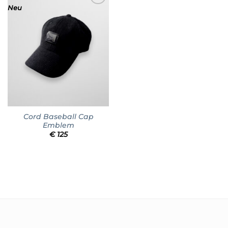
Neu
Add to
wishlist
Cord Baseball Cap
Emblem
€
125