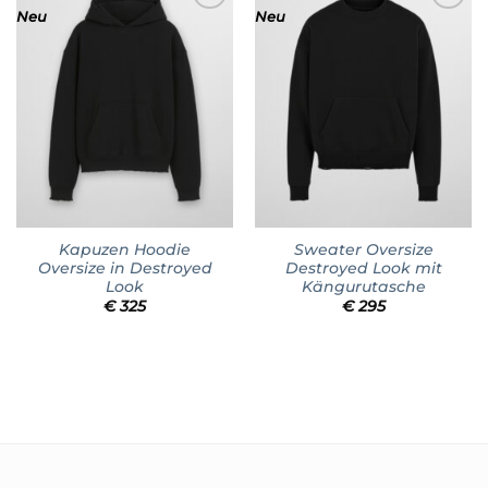
Neu
Neu
Add to
Add to
wishlist
wishlist
Kapuzen Hoodie
Sweater Oversize
Oversize in Destroyed
Destroyed Look mit
Look
Kängurutasche
€
325
€
295