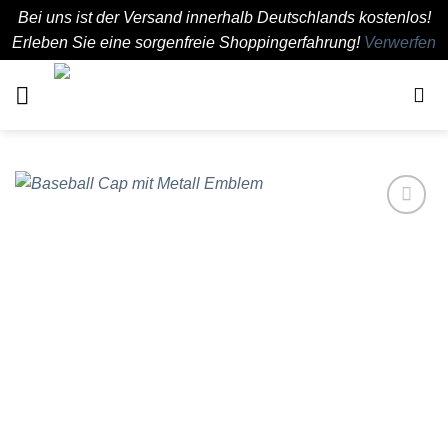
Bei uns ist der Versand innerhalb Deutschlands kostenlos!
Erleben Sie eine sorgenfreie Shoppingerfahrung!
Verwerfen
Zum
Inhalt
springen
Add to
wishlist