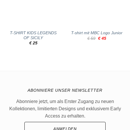
T-SHIRT KIDS LEGENDS
T-shirt mit MBC Logo Junior
OF SICILY
Ursprünglicher
Aktueller
€
59
€
45
Preis
Preis
€
25
war:
ist:
€ 59
€ 45.
ABONNIERE UNSER NEWSLETTER
Abonniere jetzt, um als Erster Zugang zu neuen
Kollektionen, limitierten Designs und exklusivem Early
Access zu erhalten.
ANMELDEN