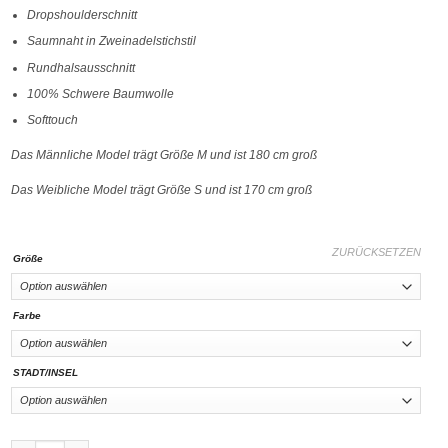
Dropshoulderschnitt
Saumnaht in Zweinadelstichstil
Rundhalsausschnitt
100% Schwere Baumwolle
Softtouch
Das Männliche Model trägt Größe M und ist 180 cm groß
Das Weibliche Model trägt Größe S und ist 170 cm groß
ZURÜCKSETZEN
Größe
Farbe
STADT/INSEL
T-shirt in Oversize Boarding-Pass City Edition Black Menge