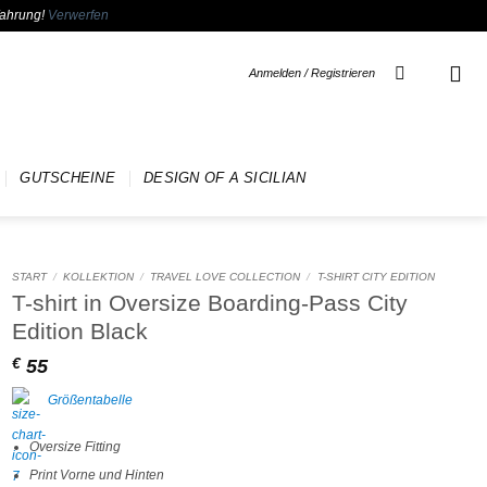
fahrung!
Verwerfen
Anmelden / Registrieren
GUTSCHEINE
DESIGN OF A SICILIAN
START
/
KOLLEKTION
/
TRAVEL LOVE COLLECTION
/
T-SHIRT CITY EDITION
T-shirt in Oversize Boarding-Pass City
Edition Black
55
€
Größentabelle
Oversize Fitting
Print Vorne und Hinten