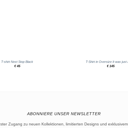
+
T-shirt Next Stop Black
T-Shirt in Oversize It was just 
€
45
€
145
ABONNIERE UNSER NEWSLETTER
rster Zugang zu neuen Kollektionen, limitierten Designs und exklusivem