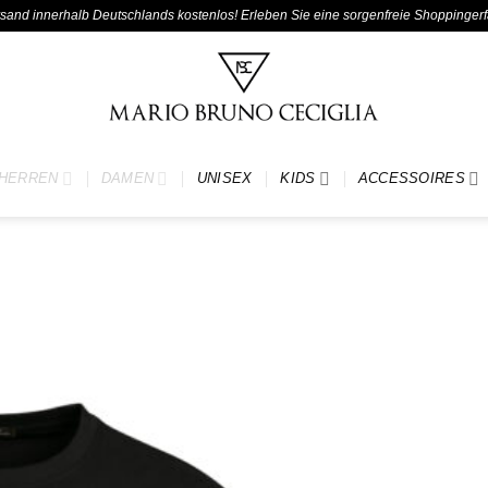
ersand innerhalb Deutschlands kostenlos! Erleben Sie eine sorgenfreie Shoppinger
HERREN
DAMEN
UNISEX
KIDS
ACCESSOIRES
Add to
wishlist