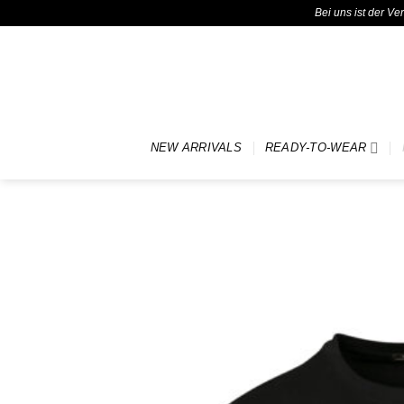
Bei uns ist der V
Zum
Inhalt
springen
NEW ARRIVALS
READY-TO-WEAR