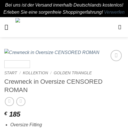
Bei uns ist der Versand innerhalb Deutschlands kostenlos!
Erleben Sie eine sorgenfreie Shoppingerfahrung!
Verwerfen
Zum
Inhalt
springen
Add to
wishlist
START
/
KOLLEKTION
/
GOLDEN TRIANGLE
Crewneck in Oversize CENSORED
ROMAN
185
€
Oversize Fitting