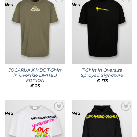
Neu
Neu
Add to
Add to
wishlist
wishlist
JOGARUA X MBC T-Shirt
T-Shirt in Oversize
in Oversize LIMITED
Sprayed Signature
EDITION
€
135
€
25
Neu
Neu
Add to
Add to
wishlist
wishlist