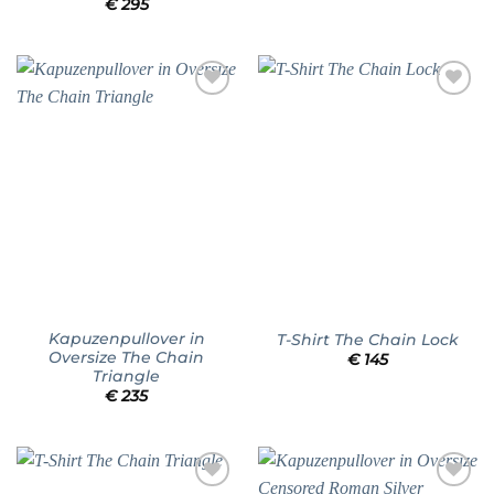
€
295
Add to
Add to
wishlist
wishlist
Kapuzenpullover in
T-Shirt The Chain Lock
Oversize The Chain
€
145
Triangle
€
235