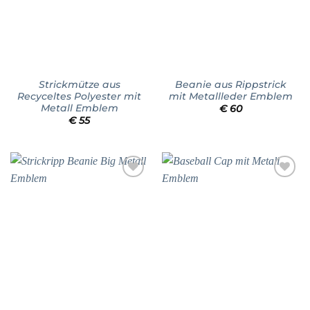
Strickmütze aus
Beanie aus Rippstrick
Recyceltes Polyester mit
mit Metallleder Emblem
Metall Emblem
€
60
€
55
Add to
Add to
wishlist
wishlist