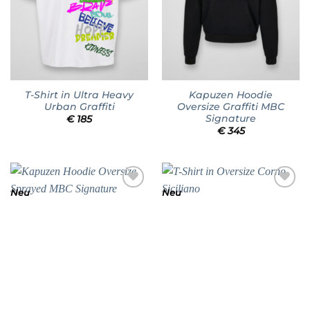
T-Shirt in Ultra Heavy
Kapuzen Hoodie
Urban Graffiti
Oversize Graffiti MBC
Signature
€
185
€
345
Neu
Neu
Add to
Add to
wishlist
wishlist