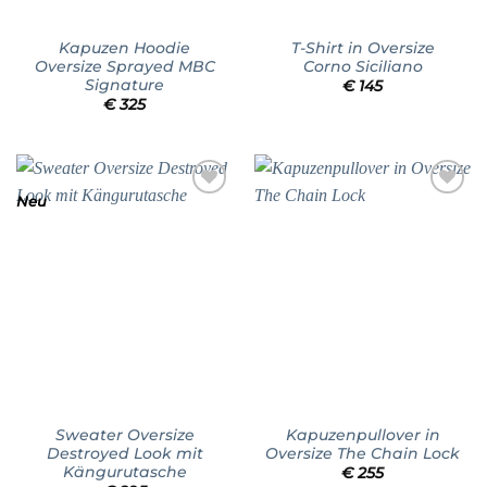
Kapuzen Hoodie
T-Shirt in Oversize
Oversize Sprayed MBC
Corno Siciliano
Signature
€
145
€
325
Neu
Add to
Add to
wishlist
wishlist
Sweater Oversize
Kapuzenpullover in
Destroyed Look mit
Oversize The Chain Lock
Kängurutasche
€
255