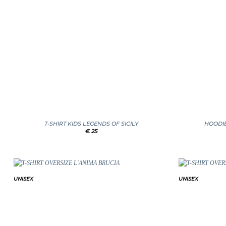
+
+
T-SHIRT KIDS LEGENDS OF SICILY
HOODIE
€
25
UNISEX
UNISEX
Add to
wishlist