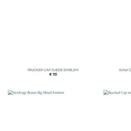
+
+
TRUCKER CAP SUEDE EMBLEM
Schal 
€
115
Add to
wishlist