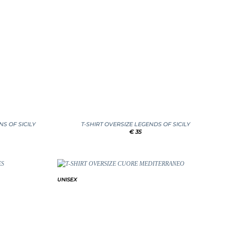
+
S OF SICILY
T-SHIRT OVERSIZE LEGENDS OF SICILY
€
35
UNISEX
Add to
Add to
wishlist
wishlist