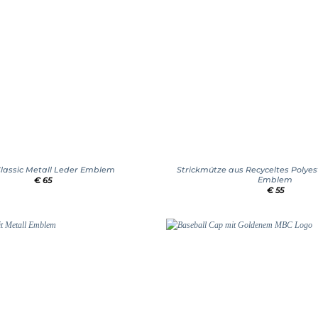
+
Classic Metall Leder Emblem
Strickmütze aus Recyceltes Polyes
Emblem
€
65
€
55
Add to
wishlist