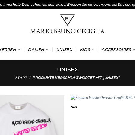
nd innerhalb Deutschlands kostenlos! Erleben Sie eine sorgenfreie Shoppin
HERREN
DAMEN
UNISEX
KIDS
ACCESSOIRES
UNISEX
START
/
PRODUKTE VERSCHLAGWORTET MIT „UNISEX“
Neu
Add to
wishlist