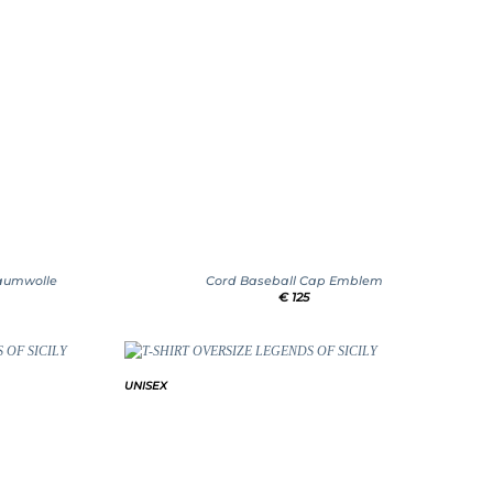
+
Baumwolle
Cord Baseball Cap Emblem
€
125
UNISEX
Add to
Add to
wishlist
wishlist