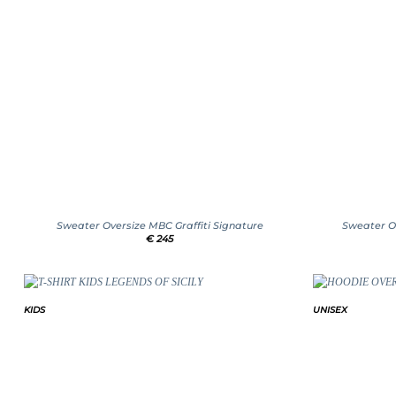
+
+
Sweater Oversize MBC Graffiti Signature
Sweater O
€
245
KIDS
UNISEX
Add to
wishlist