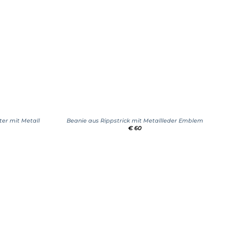
+
ter mit Metall
Beanie aus Rippstrick mit Metallleder Emblem
€
60
Add to
wishlist