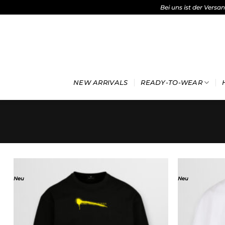
Bei uns ist der Versa
Zum
Inhalt
springen
NEW ARRIVALS
READY-TO-WEAR
Neu
Neu
Add to
wishlist