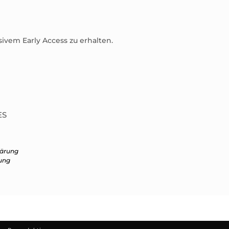
sivem Early Access zu erhalten.
ES
lärung
ung