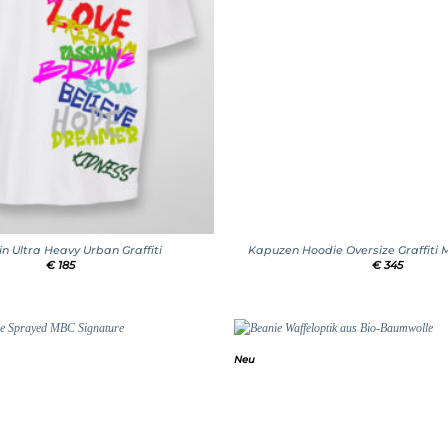
+
 in Ultra Heavy Urban Graffiti
Kapuzen Hoodie Oversize Graffiti
€
185
€
345
Neu
Add to
wishlist