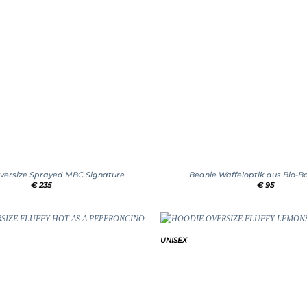
+
versize Sprayed MBC Signature
Beanie Waffeloptik aus Bio-
€
235
€
95
UNISEX
Add to
wishlist