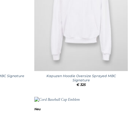
+
 MBC Signature
Kapuzen Hoodie Oversize Sprayed MBC
Signature
€
325
Neu
Add to
Add to
wishlist
wishlist