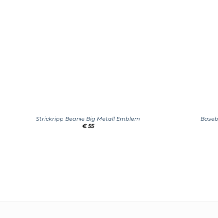
+
+
Strickripp Beanie Big Metall Emblem
Baseb
€
55