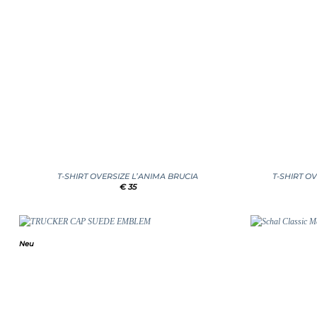
+
+
T-SHIRT OVERSIZE L’ANIMA BRUCIA
T-SHIRT O
€
35
Neu
Add to
wishlist