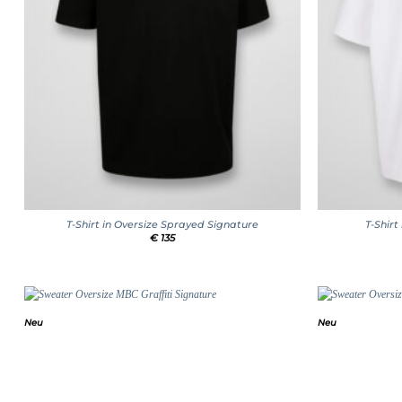
+
+
T-Shirt in Oversize Sprayed Signature
T-Shirt
€
135
Neu
Neu
Add to
wishlist