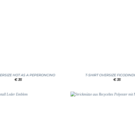
+
VERSIZE HOT AS A PEPERONCINO
T-SHIRT OVERSIZE FICODINDI
€
35
€
35
Add to
wishlist