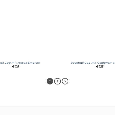
+
all Cap mit Metall Emblem
Baseball Cap mit Goldenem 
€
115
€
125
1
2