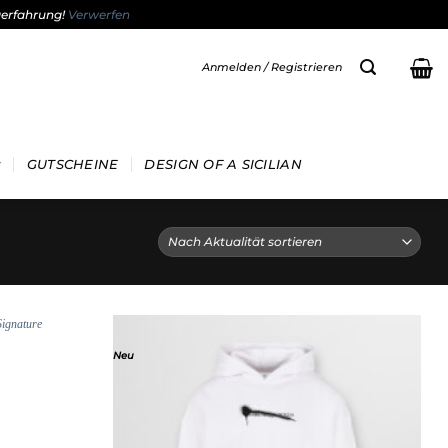
gerfahrung!
Verwerfen
Anmelden / Registrieren
GUTSCHEINE
DESIGN OF A SICILIAN
Neu
Add to
Add to
wishlist
wishlist