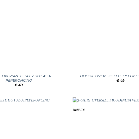
+
 OVERSIZE FLUFFY HOT AS A
HOODIE OVERSIZE FLUFFY LEMON
PEPERONCINO
€
49
€
49
UNISEX
Add to
wishlist